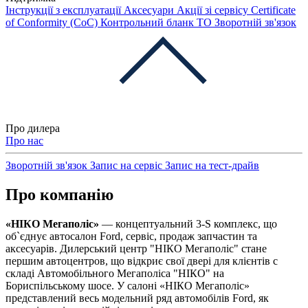
Інструкції з експлуатації
Аксесуари
Акції зі сервісу
Certificate
of Conformity (CoC)
Контрольний бланк ТО
Зворотній зв'язок
Про дилера
Про нас
Зворотній зв'язок
Запис на сервіс
Запис на тест-драйв
Про компанію
«НІКО Мегаполіс»
— концептуальний 3-S комплекс, що
об`єднує автосалон Ford, сервіс, продаж запчастин та
аксесуарів. Дилерський центр "НІКО Мегаполіс" стане
першим автоцентров, що відкриє свої двері для клієнтів с
складі Автомобільного Мегаполіса "НІКО" на
Бориспільському шосе. У салоні «НІКО Мегаполіс»
представлений весь модельний ряд автомобілів Ford, як