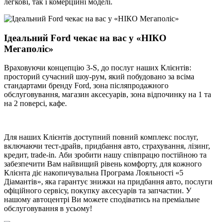
легкові, так і комерційні моделі.
Ідеальний Ford чекає на вас у «НІКО
Мегаполіс»
Враховуючи концепцію 3-S, до послуг наших Клієнтів:
просторий сучасний шоу-рум, який побудовано за всіма
стандартами бренду Ford, зона післяпродажного
обслуговування, магазин аксесуарів, зона відпочинку на 1 та
на 2 поверсі, кафе.
Для наших Клієнтів доступний повний комплекс послуг,
включаючи тест-драйв, придбання авто, страхування, лізинг,
кредит, trade-in. Аби зробити нашу співпрацю постійною та
забезпечити Вам найвищий рівень комфорту, для кожного
Клієнта діє накопичувальна Програма Лояльності «5
Діамантів», яка гарантує знижки на придбання авто, послуги
офіційного сервісу, покупку аксесуарів та запчастин. У
нашому автоцентрі Ви можете сподіватись на преміальне
обслуговування в усьому!