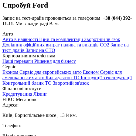
Спробуй Ford
Запис на тест-драйв проводиться за телефоном
+38 (044) 392-
11-11
. Ми завжди раді Вам.
Авто
Авто в наявності
Ціни та комплектації
Зворотній зв'язок
Довідник офіційних витрат палива та викидів СО2
Запис на
тест-драйв
Запис на СТО
Корпоративним клієнтам
Наші переваги
Рішення для бізнесу
Сервіс
Економ Сервіс для європейських авто
Економ Сервіс для
американських авто
Калькулятор ТО
Інструкції з експлуатації
Контрольний бланк ТО
Зворотній зв'язок
Фінансові послуги
Кредитування
Лізинг
НІКО Мегаполіс
Адреса:
КиЇв, Бориспільське шосе , 13-й км.
Телефон:
Відділ продажу: