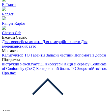
E-Transit
Ranger
Ranger Raptor
Chassis Cab
Економ Сервіс
Для європейських авто
Для комерційних авто
Для
американських авто
Моє авто
Калькулятор ТО
Гарантія
Запасні частини
Допомога в дорозі
Підтримка
Інструкції з експлуатації
Аксесуари
Акції зі сервісу
Certificate
of Conformity (CoC)
Контрольний бланк ТО
Зворотній зв'язок
Про нас