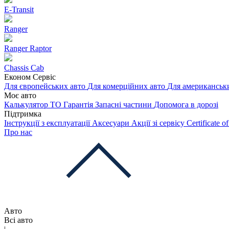
E-Transit
Ranger
Ranger Raptor
Chassis Cab
Економ Сервіс
Для європейських авто
Для комерційних авто
Для американськ
Моє авто
Калькулятор ТО
Гарантія
Запасні частини
Допомога в дорозі
Підтримка
Інструкції з експлуатації
Аксесуари
Акції зі сервісу
Certificate 
Про нас
Авто
Всі авто