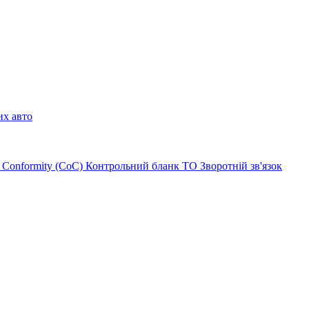
их авто
of Conformity (CoC)
Контрольний бланк ТО
Зворотній зв'язок